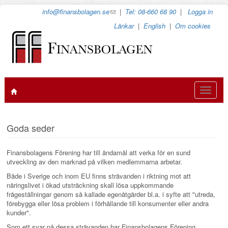
Hoppa
info@finansbolagen.se
(link
|
Tel: 08-660 68 90
|
Logga in
till
sends
Länkar
|
English
|
Om cookies
huvudinnehåll
e-
mail)
Toggle
navigat
Goda seder
Finansbolagens Förening har till ändamål att verka för en sund
utveckling av den marknad på vilken medlemmarna arbetar.
Både i Sverige och inom EU finns strävanden i riktning mot att
näringslivet i ökad utsträckning skall lösa uppkommande
frågeställningar genom så kallade egenåtgärder bl.a. i syfte att "utreda,
förebygga eller lösa problem i förhållande till konsumenter eller andra
kunder".
Som ett svar på dessa strävanden har Finansbolagens Förening