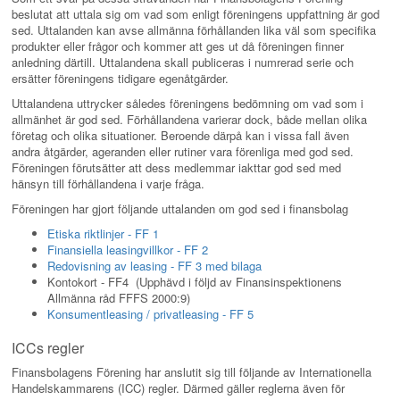
beslutat att uttala sig om vad som enligt föreningens uppfattning är god
sed. Uttalanden kan avse allmänna förhållanden lika väl som specifika
produkter eller frågor och kommer att ges ut då föreningen finner
anledning därtill. Uttalandena skall publiceras i numrerad serie och
ersätter föreningens tidigare egenåtgärder.
Uttalandena uttrycker således föreningens bedömning om vad som i
allmänhet är god sed. Förhållandena varierar dock, både mellan olika
företag och olika situationer. Beroende därpå kan i vissa fall även
andra åtgärder, ageranden eller rutiner vara förenliga med god sed.
Föreningen förutsätter att dess medlemmar iakttar god sed med
hänsyn till förhållandena i varje fråga.
Föreningen har gjort följande uttalanden om god sed i finansbolag
Etiska riktlinjer - FF 1
Finansiella leasingvillkor - FF 2
Redovisning av leasing - FF 3 med bilaga
Kontokort - FF4 (Upphävd i följd av Finansinspektionens
Allmänna råd FFFS 2000:9)
Konsumentleasing / privatleasing - FF 5
ICCs regler
Finansbolagens Förening har anslutit sig till följande av Internationella
Handelskammarens (ICC) regler. Därmed gäller reglerna även för