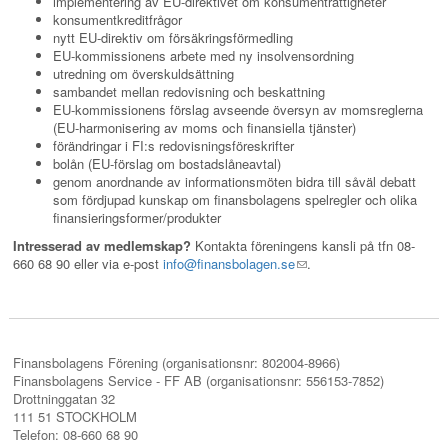
implementering av EU-direktivet om konsumenträttigheter
konsumentkreditfrågor
nytt EU-direktiv om försäkringsförmedling
EU-kommissionens arbete med ny insolvensordning
utredning om överskuldsättning
sambandet mellan redovisning och beskattning
EU-kommissionens förslag avseende översyn av momsreglerna
(EU-harmonisering av moms och finansiella tjänster)
förändringar i FI:s redovisningsföreskrifter
bolån (EU-förslag om bostadslåneavtal)
genom anordnande av informationsmöten bidra till såväl debatt
som fördjupad kunskap om finansbolagens spelregler och olika
finansieringsformer/produkter
Intresserad av medlemskap?
Kontakta föreningens kansli på tfn 08-
660 68 90 eller via e-post
info@finansbolagen.se
(link
.
sends
e-
mail)
Finansbolagens Förening (organisationsnr: 802004-8966)
Finansbolagens Service - FF AB (organisationsnr: 556153-7852)
Drottninggatan 32
111 51 STOCKHOLM
Telefon: 08-660 68 90