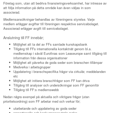
Företag som, utan att bedriva finansieringsverksamhet, har intresse av
att följa information på detta område kan även väljas in som
associerad.
Medlemsansökningar
behandlas av föreningens styrelse. Varje
medlem erlägger avgifter till föreningen respektive servicebolaget.
Associerad erlägger avgift till servicebolaget.
Anslutning till FF innebär;
Möjlighet att ta del av FFs samlade kunskapsbank
Tillgång till FFs internationella kontaktnät genom bl.a.
medlemskap i såväl Eurofinas som Leaseurope samt tillgång till
information från dessa organisationer
Möjlighet att påverka de goda seder som branschen tillämpar
Medverka i arbetsgrupper
Uppdatering i branschspecifika frågor via cirkulär, meddelanden
etc
Möjlighet att initiera branschfrågor som FF kan driva
Tillgång till analyser och undersökningar som FF genomför
Tillgång till FF:s medlemswebb
Nedan några exempel på aktuella och viktigare frågor (utan
prioritetsordning) som FF arbetar med och verkar för;
utarbetande och uppdatering av goda seder
proportionella och konkurrensneutrala regler