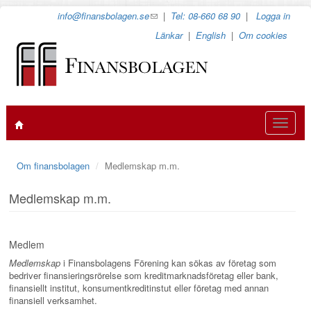
Hoppa
info@finansbolagen.se
(link
|
Tel: 08-660 68 90
|
Logga in
till
sends
Länkar
|
English
|
Om cookies
huvudinnehåll
e-
mail)
Toggle
navigat
Om finansbolagen
Medlemskap m.m.
Medlemskap m.m.
Medlem
Medlemskap
i Finansbolagens Förening kan sökas av företag som
bedriver finansieringsrörelse som kreditmarknadsföretag eller bank,
finansiellt institut, konsumentkreditinstut eller företag med annan
finansiell verksamhet.