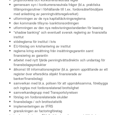
gemensam syn i konkurrensneutrala frågor (bl.a. praktiska
tillämpningsrutiner i förhållande till t.ex. fordonsåterförsäljare
med anledning av penningtvättsregelverket)
utformningen av de nya kapitaltäckningsreglerna
den kommande tillsyns-/sanktionsordningen
utformningen av den nya redovisningsstandarden för leasing
"shadow banking" och eventuell svensk reglering av finansiella
institut
stödreglerna för institut i kris
EU-förslag om krishantering av institut
reglerna kring ersättning från insättningsgarantin samt
finansiering av garantin
arbetet med nytt fjärde penningtvättsdirektiv och undantag för
finansbolagsprodukter
åtkomst till informationsregister (bl.a. genom upprättande av ett
register över eftersökta objekt finansierade av
banker/finansbolag)
samverkan med bl.a. polisen för att uppmärksamma, förebygga
och ingripa mot fordonsrelaterad brottslighet
samverkandegrupp med Transportstyrelsen
förslag om fordonsrelaterade skulder
finansbolags-/ och brottsstatistik
implementeringen av IFRS
granskningen av factoringföretag