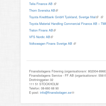
is
Telia Finance AB
(link
external)
is
Thorn Svenska AB
(link
external)
is
Toyota Kreditbank GmbH Tyskland, Sverige filial
(link
(lin
external)
is
is
Toyota Material Handling Commercial Finance AB – T
externa
exte
Traton Finans AB
(link
is
VFS Nordic AB
(link
external)
is
Volkswagen Finans Sverige AB
(link
external)
is
external)
Finansbolagens Förening (organisationsnr: 802004-8966
Finansbolagens Service - FF AB (organisationsnr: 5561
Drottninggatan 32
111 51 STOCKHOLM
Telefon: 08-660 68 90
E-post:
info@finansbolagen.se
(link
sends
e-
mail)