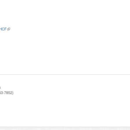
k
MHCF
(link
l)
rnal)
is
external)
)
53-7852)