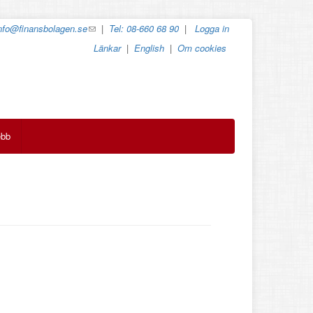
nfo@finansbolagen.se
(link
|
Tel: 08-660 68 90
|
Logga in
sends
Länkar
|
English
|
Om cookies
e-
mail)
ebb