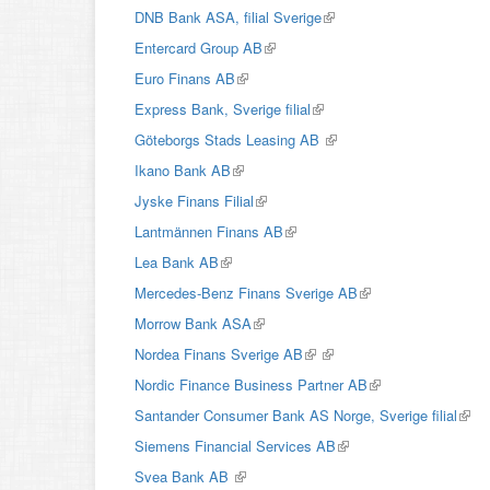
is
DNB Bank ASA, filial Sverige
(link
external)
is
Entercard Group AB
(link
external)
is
Euro Finans AB
(link
external)
is
Express Bank, Sverige filial
(link
external)
is
Göteborgs Stads Leasing AB
(link
external)
is
Ikano Bank AB
(link
external)
is
Jyske Finans Filial
(link
external)
is
Lantmännen Finans AB
(link
external)
is
Lea Bank AB
(link
external)
is
Mercedes-Benz Finans Sverige AB
(link
external)
is
Morrow Bank ASA
(link
external)
is
Nordea Finans Sverige AB
(link
(link
external)
is
is
Nordic Finance Business Partner AB
(link
external)
external)
is
Santander Consumer Bank AS Norge, Sverige filial
(link
external)
is
Siemens Financial Services AB
(link
exter
is
Svea Bank AB
(link
external)