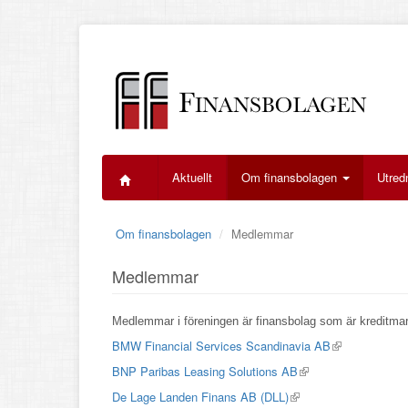
Hoppa
till
huvudinnehåll
Aktuellt
Om finansbolagen
Utred
Om finansbolagen
Medlemmar
Medlemmar
Medlemmar i föreningen är finansbolag som är kreditmark
BMW Financial Services Scandinavia AB
(link
is
BNP Paribas Leasing Solutions AB
(link
external)
is
De Lage Landen Finans AB (DLL)
(link
external)