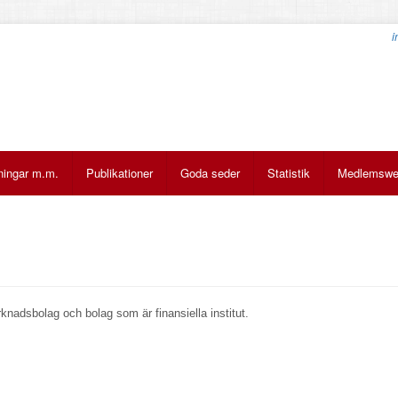
i
ningar m.m.
Publikationer
Goda seder
Statistik
Medlemsw
nadsbolag och bolag som är finansiella institut.