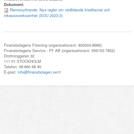
Dokument:
Remissyttrande: Nya regler om nödlidande kreditavtal och
inkassoverksamhet (SOU 2023:3)
Finansbolagens Förening (organisationsnr: 802004-8966)
Finansbolagens Service - FF AB (organisationsnr: 556153-7852)
Drottninggatan 32
111 51 STOCKHOLM
Telefon: 08-660 68 90
E-post:
info@finansbolagen.se
(link
sends
e-
mail)