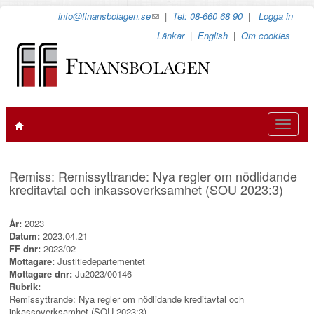
Hoppa
info@finansbolagen.se
(link
|
Tel: 08-660 68 90
|
Logga in
till
sends
Länkar
|
English
|
Om cookies
huvudinnehåll
e-
mail)
Toggle
navigat
Remiss: Remissyttrande: Nya regler om nödlidande
kreditavtal och inkassoverksamhet (SOU 2023:3)
År:
2023
Datum:
2023.04.21
FF dnr:
2023/02
Mottagare:
Justitiedepartementet
Mottagare dnr:
Ju2023/00146
Rubrik:
Remissyttrande: Nya regler om nödlidande kreditavtal och
inkassoverksamhet (SOU 2023:3)