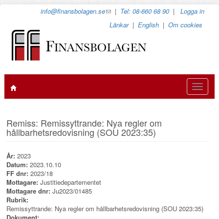
Hoppa
info@finansbolagen.se
(link
|
Tel: 08-660 68 90
|
Logga in
till
sends
Länkar
|
English
|
Om cookies
huvudinnehåll
e-
mail)
Toggle
navigat
Remiss: Remissyttrande: Nya regler om
hållbarhetsredovisning (SOU 2023:35)
År:
2023
Datum:
2023.10.10
FF dnr:
2023/18
Mottagare:
Justitiedepartementet
Mottagare dnr:
Ju2023/01485
Rubrik:
Remissyttrande: Nya regler om hållbarhetsredovisning (SOU 2023:35)
Dokument: