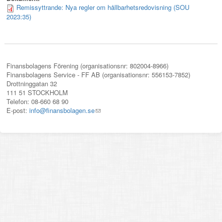
Remissyttrande: Nya regler om hållbarhetsredovisning (SOU
2023:35)
Finansbolagens Förening (organisationsnr: 802004-8966)
Finansbolagens Service - FF AB (organisationsnr: 556153-7852)
Drottninggatan 32
111 51 STOCKHOLM
Telefon: 08-660 68 90
E-post:
info@finansbolagen.se
(link
sends
e-
mail)