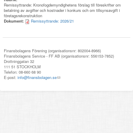
Remissyttrande: Kronofogdemyndighetens förslag till föreskrifter om
betalning av avgifter och kostnader i konkurs och om tillsynsavgift i
företagsrekonstruktion
Dokument:
Remissyttrande: 2026/21
Finansbolagens Förening (organisationsnr: 802004-8966)
Finansbolagens Service - FF AB (organisationsnr: 556153-7852)
Drottninggatan 32
111 51 STOCKHOLM
Telefon: 08-660 68 90
E-post:
info@finansbolagen.se
(link
sends
e-
mail)