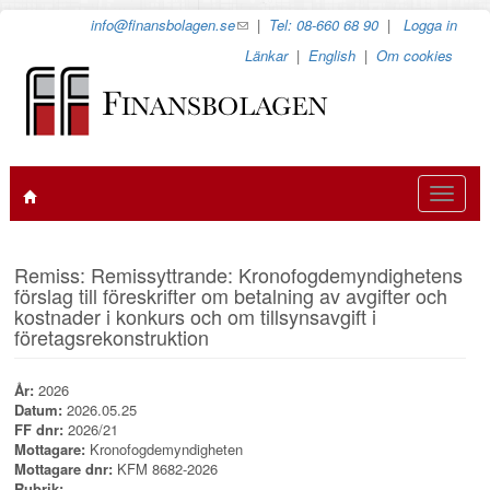
Hoppa
info@finansbolagen.se
(link
|
Tel: 08-660 68 90
|
Logga in
till
sends
Länkar
|
English
|
Om cookies
huvudinnehåll
e-
mail)
Toggle
navigat
Remiss: Remissyttrande: Kronofogdemyndighetens
förslag till föreskrifter om betalning av avgifter och
kostnader i konkurs och om tillsynsavgift i
företagsrekonstruktion
År:
2026
Datum:
2026.05.25
FF dnr:
2026/21
Mottagare:
Kronofogdemyndigheten
Mottagare dnr:
KFM 8682-2026
Rubrik: