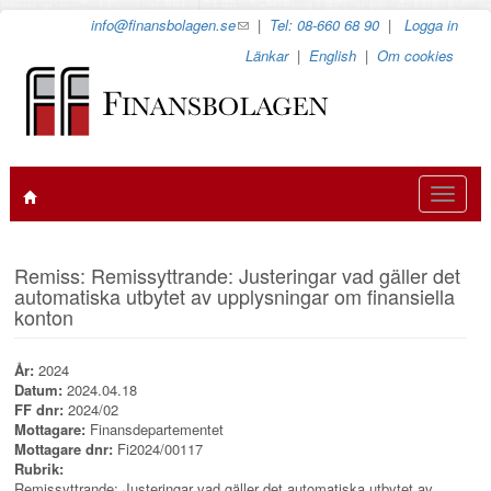
Hoppa
info@finansbolagen.se
(link
|
Tel: 08-660 68 90
|
Logga in
till
sends
Länkar
|
English
|
Om cookies
huvudinnehåll
e-
mail)
Toggle
navigat
Remiss: Remissyttrande: Justeringar vad gäller det
automatiska utbytet av upplysningar om finansiella
konton
År:
2024
Datum:
2024.04.18
FF dnr:
2024/02
Mottagare:
Finansdepartementet
Mottagare dnr:
Fi2024/00117
Rubrik:
Remissyttrande: Justeringar vad gäller det automatiska utbytet av