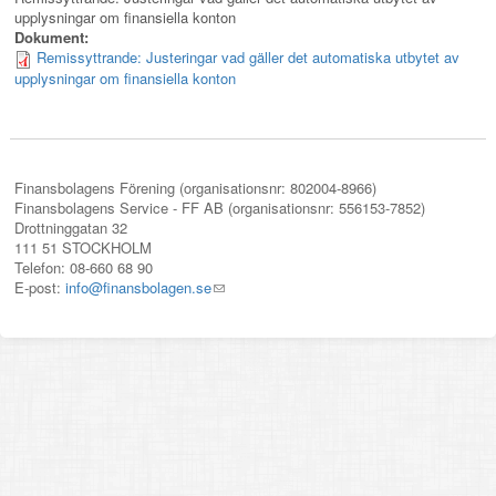
upplysningar om finansiella konton
Dokument:
Remissyttrande: Justeringar vad gäller det automatiska utbytet av
upplysningar om finansiella konton
Finansbolagens Förening (organisationsnr: 802004-8966)
Finansbolagens Service - FF AB (organisationsnr: 556153-7852)
Drottninggatan 32
111 51 STOCKHOLM
Telefon: 08-660 68 90
E-post:
info@finansbolagen.se
(link
sends
e-
mail)