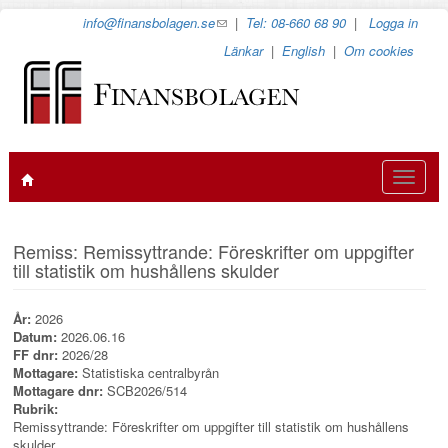
Hoppa
info@finansbolagen.se
(link
|
Tel: 08-660 68 90
|
Logga in
till
sends
Länkar
|
English
|
Om cookies
huvudinnehåll
e-
mail)
Toggle
navigat
Remiss: Remissyttrande: Föreskrifter om uppgifter
till statistik om hushållens skulder
År:
2026
Datum:
2026.06.16
FF dnr:
2026/28
Mottagare:
Statistiska centralbyrån
Mottagare dnr:
SCB2026/514
Rubrik:
Remissyttrande: Föreskrifter om uppgifter till statistik om hushållens
skulder