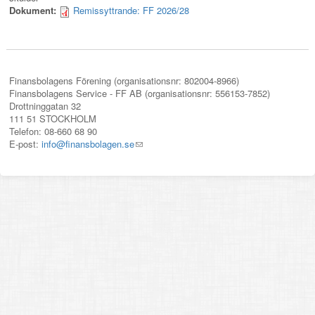
Dokument:
Remissyttrande: FF 2026/28
Finansbolagens Förening (organisationsnr: 802004-8966)
Finansbolagens Service - FF AB (organisationsnr: 556153-7852)
Drottninggatan 32
111 51 STOCKHOLM
Telefon: 08-660 68 90
E-post:
info@finansbolagen.se
(link
sends
e-
mail)