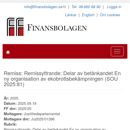
Hoppa
info@finansbolagen.se
(link
|
Tel: 08-660 68 90
|
Logga in
till
sends
Länkar
|
English
|
Om cookies
huvudinnehåll
e-
mail)
Toggle
navigat
Remiss: Remissyttrande: Delar av betänkandet En
ny organisation av ekobrottsbekämpningen (SOU
2025:81)
År:
2025
Datum:
2025.09.19
FF dnr:
2025/25
Mottagare:
Justitiedepartementet
Mottagare dnr:
Ju2025/01396
Rubrik:
Remissyttrande: Delar av betänkandet En ny organisation av