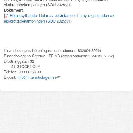
ekobrottsbekämpningen (SOU 2025:81)
Dokument:
Remissyttrande: Delar av betänkandet En ny organisation av
ekobrottsbekämpningen (SOU 2025:81)
Finansbolagens Förening (organisationsnr: 802004-8966)
Finansbolagens Service - FF AB (organisationsnr: 556153-7852)
Drottninggatan 32
111 51 STOCKHOLM
Telefon: 08-660 68 90
E-post:
info@finansbolagen.se
(link
sends
e-
mail)