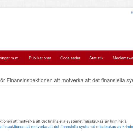
i
ningar m.m.
Publikationer
Goda seder
Statistik
Medlemsw
ör Finansinspektionen att motverka att det finansiella s
tionen att motverka att det finansiella systemet missbrukas av kriminella
nsinspektionen att motverka att det finansiella systemet missbrukas av krimin