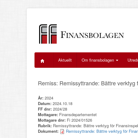
Hoppa
till
huvudinnehåll
Aktuellt
Om finansbolagen
Utred
Remiss: Remissyttrande: Bättre verktyg f
År:
2024
Datum:
2024.10.18
FF dnr:
2024/28
Mottagare:
Finansdepartementet
Mottagare dnr:
Fi 2024/01526
Rubrik:
Remissyttrande: Bättre verktyg för Finansinspek
Dokument:
Remissyttrande: Bättre verktyg för Fina