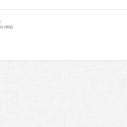
)
53-7852)