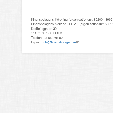
Finansbolagens Förening (organisationsnr: 802004-8966
Finansbolagens Service - FF AB (organisationsnr: 5561
Drottninggatan 32
111 51 STOCKHOLM
Telefon: 08-660 68 90
E-post:
info@finansbolagen.se
(link
sends
e-
mail)